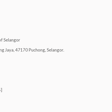
 Selangor
g Jaya, 47170 Puchong, Selangor.
5]