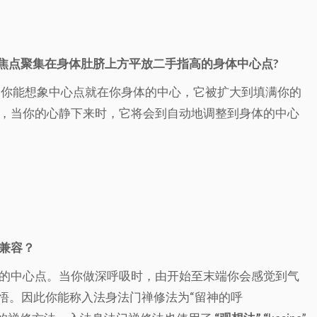
焦点聚集在身体肚脐上方平放二手指高的身体中心点
?
 你能想象中心点就在你身体的中心，它被扩大到填满你的
，当你的心静下来时，它将会到自动地调整到身体的中心
兼容？
的中心点。当你做深呼吸时，由开始至末端你会感觉到气
悟。因此你能称入法身法门禅修法为“留神的呼