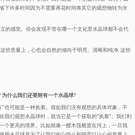
省下许多时间因为不需要再花时间将其它的观想物转为水
中立的感觉。你会发现不管在哪一个文化里水晶球都不会代
这些质量上，心也会自然的倾向于明亮、清晰和纯净: 这些
?
为什么我们还要附有一个水晶球
?
” 也可能是一种执着。假如我们没有观想的具体对象，不
在我们观想水晶球时，就当它是一个获取的“执着”。我们利
到一个更高的境界。比如就像一艘木筏横渡在河上，一旦我
使用水晶球是为了让我们的心静止和明亮以让心的质量上