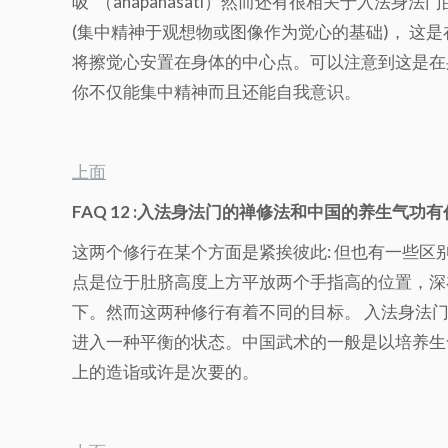
吸”（anapanasati）然而还有很相关于入法
(集中精神于观想物或图像作为觉心的基础)， 这
将擦觉心安置在身体的中心点。可以注意到这是在身体里面
你不仅能集中精神而且还能自我意识。
上面
FAQ 12 :
入法身法门的禅修法和中国的养生气功有
这两个修行在某个方面是紧挨彼此: 但也有一些区别
点是位于肚脐高度上方平放两个手指高的位置，深
下。然而这两种修行有着不同的目标。 入法身法
进入一种平衡的状态。中国武术的一般是以培养生
上的造诣或许是次要的。