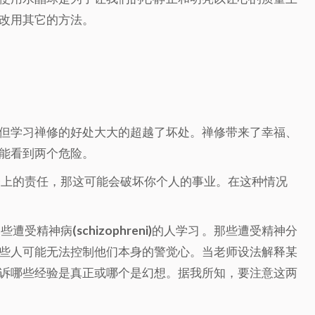
改用其它的方法。
但学习禅修的好处大大的超越了坏处。禅修带来了幸福、
能看到两个危险。
会上的责任，那这可能会破坏你个人的事业。在这种情况
那些遭受精神病
(schizophreni)
的人学习 。那些遭受精神分
些人可能无法控制他们本身的警觉心。当老师设法解释某
诉哪些经验是真正或哪个是幻想。据我所知，要注意这两