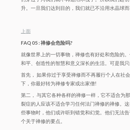
升。一旦我们达到目的，我们就已不沿用水晶球而
上面
FAQ 05 :
禅修会危险吗
?
就像世界上的一切事物，禅修也有好处和危险的。
和平、创造性的智慧和意义深长的生活。可是我只
首先， 如果你过于享受禅修而不再履行个人在社
下，你最好转为禅修专家或出家僧!
第二， 与其它各种各样的禅修一样，它不适合为
裂症的人应该不适合学习任何法门禅修的禅修。这
些事物时，他们或许听到错觉和幻觉。他们无法告
个关于禅修的要点。