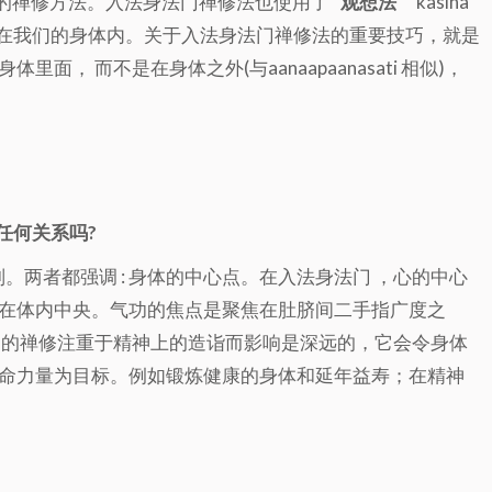
身法门的禅修方法。入法身法门禅修法也使用了
“
观想法
” “
kasina”
是在我们的身体内。关于入法身法门禅修法的重要技巧，就是
， 而不是在身体之外(与aanaapaanasati 相似)，
任何关系吗
?
。两者都强调 : 身体的中心点。在入法身法门 ，心的中心
在体内中央。气功的焦点是聚焦在肚脐间二手指广度之
门的禅修注重于精神上的造诣而影响是深远的，它会令身体
命力量为目标。例如锻炼健康的身体和延年益寿；在精神