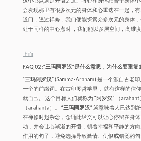
这中心点就是开悟之道。将心和身体结合于身体中
会发现那里有很多次元的身体和心重迭在一起，有
道门，透过禅修，我们便能探索众多次元的身体，
处于同样的中心点时 ，我们能以多层空间，高维
上面
FAQ 02 :
“
三玛阿罗汉
“
是什么意思，为什么要重复
“
三玛阿罗汉
” (Samma-Araham) 是一个源自古
一个的前缀词。在古印度哲学里， 就有这样的信仰 
就自己。 这个目标人们就称为 “
阿罗汉
” （ara
（arahanta）。 “
三玛阿罗汉
” 就意味着人已达到
在禅修时起杂念，念诵此经文可以让心停留在身体
动，并会让心渐渐的开悟，朝着幸福和平静的方向
作用的句子，避免选择导致激情、仇恨或错觉的句