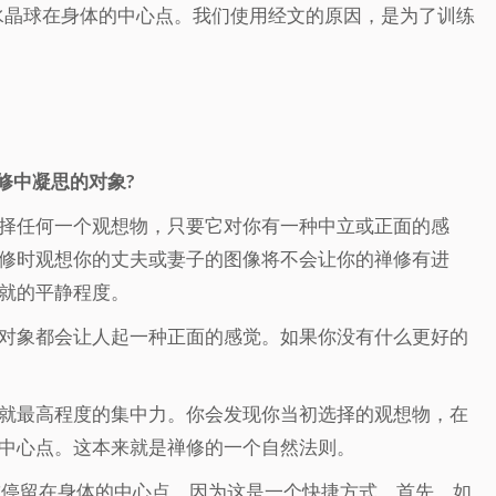
的水晶球在身体的中心点。我们使用经文的原因，是为了训练
修中凝思的对象
?
择任何一个观想物，只要它对你有一种中立或正面的感
修时观想你的丈夫或妻子的图像将不会让你的禅修有进
就的平静程度。
对象都会让人起一种正面的感觉。如果你没有什么更好的
就最高程度的集中力。你会发现你当初选择的观想物，在
中心点。这本来就是禅修的一个自然法则。
球停留在身体的中心点。因为这是一个快捷方式。首先，如