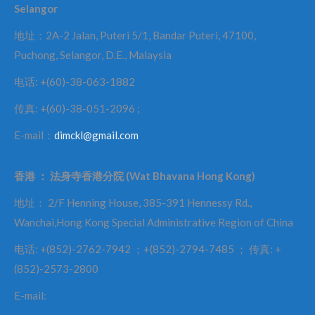
Selangor
地址：2A-2 Jalan, Puteri 5/1, Bandar Puteri, 47100,
Puchong, Selangor, D.E., Malaysia
电话: +(60)-38-063-1882
传真: +(60)-38-051-2096 ;
E-mail：
dimckl@gmail.com
香港
：
法身寺香港分院
(Wat Bhavana Hong Kong)
地址： 2/F Henning House, 385-391 Hennessy Rd.,
Wanchai,Hong Kong Special Administrative Region of China
电话: +(852)-2762-7942 ；+(852)-2794-7485 ； 传真: +
(852)-2573-2800
E-mail: