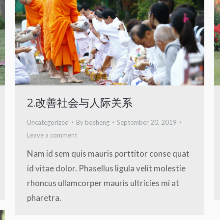
2.改善社会与人际关系
Uncategorized
By
bosheng
September 20, 2019
Leave a comment
Nam id sem quis mauris porttitor conse quat
id vitae dolor. Phasellus ligula velit molestie
rhoncus ullamcorper mauris ultricies mi at
pharetra.