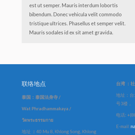
est ut semper. Mauris interdum lobortis
bibendum. Donec vehicula velit commodo
tristique ultrices. Phasellus et semper velit.
Mauris sodales id ex sit amet gravida.
联络地点
台湾
：社
地址：台
泰国：泰国法身寺
/
号3楼，
Wat Phradhammakaya /
电话: +(8
วัดพระธรรมกาย
E-mail :
n
地址
：
40 Mu 8, Khlong Song, Khlong