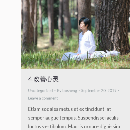
4.改善心灵
Uncategorized
By
bosheng
September 20, 2019
Leave a comment
Etiam sodales metus et ex tincidunt, at
semper augue tempus. Suspendisse iaculis
luctus vestibulum. Mauris ornare dignissim