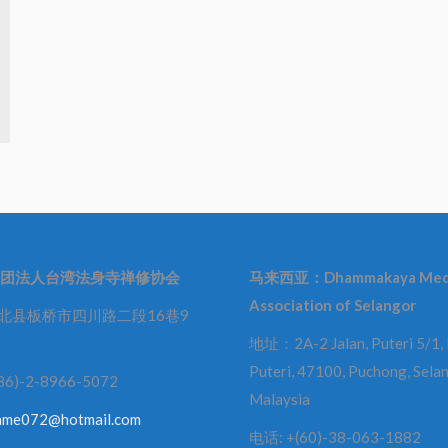
团法人台湾法身寺禅修协会
马来西亚：
Dhammakaya Med
Association of Selangor
北县板桥市四川路二段16巷9
地址：2A-2 Jalan, Puteri 5/1,
Puteri, 47100, Puchong, Selan
86)-2-8966-5072
Malaysia
ame072@hotmail.com
电话: +(60)-38-063-1882