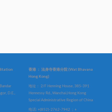
itation
香港
：
法身寺香港分院
(Wat Bhavana
Hong Kong)
 Bandar
地址： 2/F Henning House, 385-391
gor, D.E.,
Hennessy Rd., Wanchai,Hong Kong
Special Administrative Region of China
电话: +(852)-2762-7942 ；+