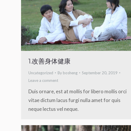
1.改善身体健康
Uncategorized
By
bosheng
September 20, 2019
Leave a comment
Duis ornare, est at mollis for libero mollis orci
vitae dictum lacus furgi nulla amet for quis
neque lectus vel neque.