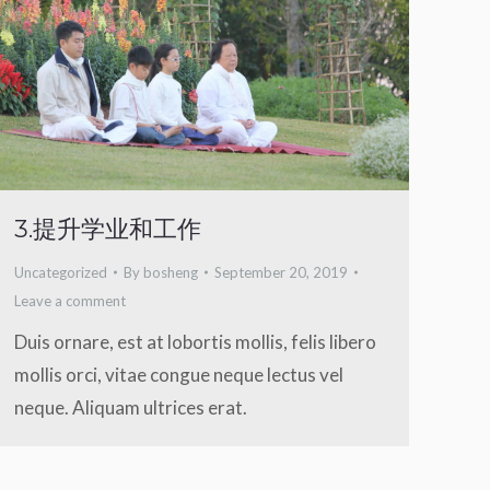
3.提升学业和工作
Uncategorized
By
bosheng
September 20, 2019
Leave a comment
Duis ornare, est at lobortis mollis, felis libero
mollis orci, vitae congue neque lectus vel
neque. Aliquam ultrices erat.